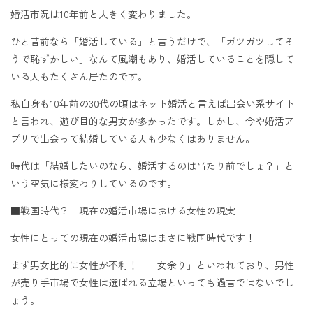
婚活市況は10年前と大きく変わりました。
ひと昔前なら「婚活している」と言うだけで、「ガツガツしてそ
うで恥ずかしい」なんて風潮もあり、婚活していることを隠して
いる人もたくさん居たのです。
私自身も10年前の30代の頃はネット婚活と言えば出会い系サイト
と言われ、遊び目的な男女が多かったです。しかし、今や婚活ア
プリで出会って結婚している人も少なくはありません。
時代は「結婚したいのなら、婚活するのは当たり前でしょ？」と
いう空気に様変わりしているのです。
■戦国時代？ 現在の婚活市場における女性の現実
女性にとっての現在の婚活市場はまさに戦国時代です！
まず男女比的に女性が不利！ 「女余り」といわれており、男性
が売り手市場で女性は選ばれる立場といっても過言ではないでし
ょう。