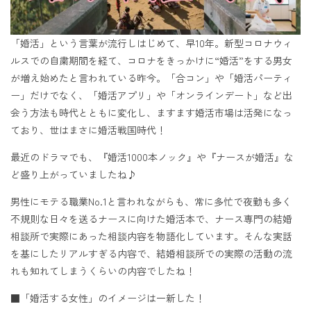
「婚活」という言葉が流行しはじめて、早10年。新型コロナウィ
ルスでの自粛期間を経て、コロナをきっかけに“婚活”をする男女
が増え始めたと言われている昨今。「合コン」や「婚活パーティ
ー」だけでなく、「婚活アプリ」や「オンラインデート」など出
会う方法も時代とともに変化し、ますます婚活市場は活発になっ
ており、世はまさに婚活戦国時代！
最近のドラマでも、『婚活1000本ノック』や『ナースが婚活』な
ど盛り上がっていましたね♪
男性にモテる職業No.1と言われながらも、常に多忙で夜勤も多く
不規則な日々を送るナースに向けた婚活本で、ナース専門の結婚
相談所で実際にあった相談内容を物語化しています。そんな実話
を基にしたリアルすぎる内容で、結婚相談所での実際の活動の流
れも知れてしまうくらいの内容でしたね！
■「婚活する女性」のイメージは一新した！