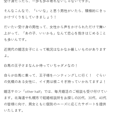
受け身だったら、一歩も歩み寄れないじゃないですか。
そんなこんなで、「いいな」と思う男性がいたら、積極的にきっ
かけづくりをしていきましょう！
だいたい受け身の男性って、女性から声をかけられただけで舞い
上がって、「あの子、いいかも」なんて恋心を抱きはじめること
も多いんです。
近現代の婚活女子にとって戦況はなかなか厳しいものがあります
よ。
白馬の王子さまなんか待っていちゃダメなの！
自らが白馬に乗って、王子様をハンティングしに行く！ ぐらい
の気概のある女性に、イイ男は根こそぎ持っていかれてますよ！
婚活サロン「other half」では、毎月婚活のご相談も受け付けてい
ます。北海道や札幌市で結婚相談所をお探しの20代、30代、40代
の皆様に向け、男女ともに個別のニーズに応じたサポートを提供
いたします。