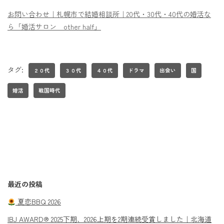
お問い合わせ｜札幌市で結婚相談所｜20代・30代・40代の婚活な
ら「婚活サロン other half」
タグ:
２０代
３０代
４０代
ドラマ
出会い
国
婚活
戦国時代
最近の投稿
夏恋BBQ 2026
IBJ AWARD® 2025下期、2026上期を2期連続受賞しました｜北海道